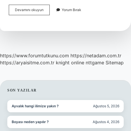
Bütünleme
Devamını okuyun
Yorum Bırak
Sınavına
Kimler
Giremez
https://www.forumtutkunu.com
https://netadam.com.tr
https://aryaisitme.com.tr
knight online
nttgame
Sitemap
SIDEBAR
SON YAZILAR
Ayvalık hangi ilimize yakın ?
Ağustos 5, 2026
Boyası neden yapılır ?
Ağustos 4, 2026