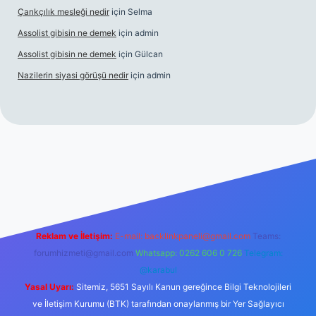
Çarıkçılık mesleği nedir
için
Selma
Assolist gibisin ne demek
için
admin
Assolist gibisin ne demek
için
Gülcan
Nazilerin siyasi görüşü nedir
için
admin
giriş
https://www.betexper.xyz/
Reklam ve İletişim:
E-mail:
backlinkpaneli@gmail.com
Teams:
forumhizmeti@gmail.com
Whatsapp: 0262 606 0 726
Telegram:
@karabul
Yasal Uyarı:
Sitemiz, 5651 Sayılı Kanun gereğince Bilgi Teknolojileri
ve İletişim Kurumu (BTK) tarafından onaylanmış bir Yer Sağlayıcı