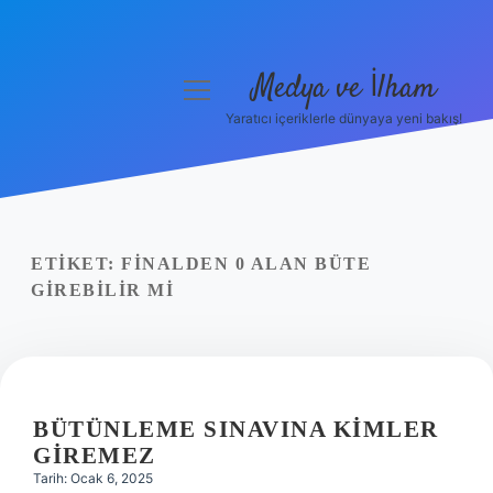
Medya ve İlham
menüyü
aç
Yaratıcı içeriklerle dünyaya yeni bakış!
Anasayfa
Gizlilik Politikası
Yasal Uyarı
ETIKET:
FINALDEN 0 ALAN BÜTE
GIREBILIR MI
Hakkımızda
BÜTÜNLEME SINAVINA KIMLER
GIREMEZ
Tarih: Ocak 6, 2025