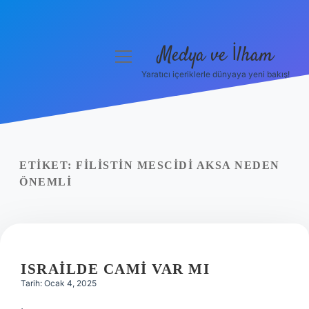
Medya ve İlham
menüyü
aç
Yaratıcı içeriklerle dünyaya yeni bakış!
Anasayfa
Gizlilik Politikası
Yasal Uyarı
ETIKET:
FILISTIN MESCIDI AKSA NEDEN
ÖNEMLI
Hakkımızda
ISRAILDE CAMI VAR MI
Tarih: Ocak 4, 2025