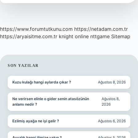
https://www.forumtutkunu.com
https://netadam.com.tr
https://aryaisitme.com.tr
knight online
nttgame
Sitemap
SIDEBAR
SON YAZILAR
Kuzu kulağı hangi aylarda çıkar ?
Ağustos 8, 2026
Ne verirsen elinle o gider senin atasözünün
Ağustos 8,
anlamı nedir ?
2026
Ezilmiş ayağa ne iyi gelir ?
Ağustos 6, 2026
Ayvalık hangi ilimize yakın ?
Ağustos 5, 2026