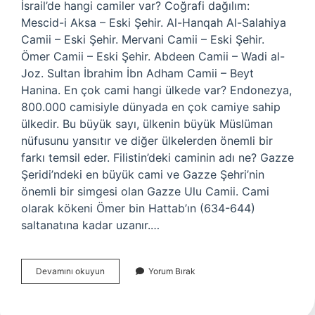
İsrail’de hangi camiler var? Coğrafi dağılım:
Mescid-i Aksa – Eski Şehir. Al-Hanqah Al-Salahiya
Camii – Eski Şehir. Mervani Camii – Eski Şehir.
Ömer Camii – Eski Şehir. Abdeen Camii – Wadi al-
Joz. Sultan İbrahim İbn Adham Camii – Beyt
Hanina. En çok cami hangi ülkede var? Endonezya,
800.000 camisiyle dünyada en çok camiye sahip
ülkedir. Bu büyük sayı, ülkenin büyük Müslüman
nüfusunu yansıtır ve diğer ülkelerden önemli bir
farkı temsil eder. Filistin’deki caminin adı ne? Gazze
Şeridi’ndeki en büyük cami ve Gazze Şehri’nin
önemli bir simgesi olan Gazze Ulu Camii. Cami
olarak kökeni Ömer bin Hattab’ın (634-644)
saltanatına kadar uzanır.…
Israilde
Devamını okuyun
Yorum Bırak
Cami
Var
Mı