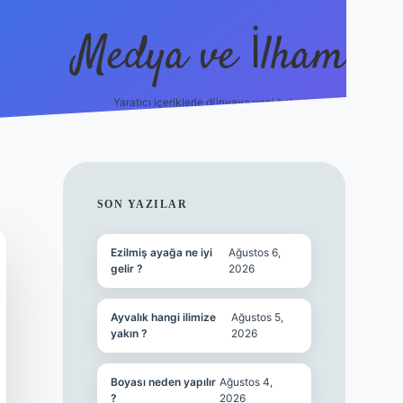
Medya ve İlham
Yaratıcı içeriklerle dünyaya yeni bakış!
s://ilbet.online/
vdcasino yeni giriş
grandoperabet giriş
https
SIDEBAR
SON YAZILAR
Ezilmiş ayağa ne iyi
Ağustos 6,
gelir ?
2026
Ayvalık hangi ilimize
Ağustos 5,
yakın ?
2026
Boyası neden yapılır
Ağustos 4,
?
2026