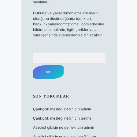
sayılırlar.
Hukuka ve yasal düzenlemelere aykırı
olduğunu düşündüğünüz içerikleri,
backlinkpanelicomtr@gmail.com
adresine
bildirmeniz halinde, ilgili içerikler yasal
süre içerisinde sitemizden kaldırılacaktır.
Arama
SON YORUMLAR
Çarıkçılık mesleği nedir
için
admin
Çarıkçılık mesleği nedir
için
Selma
Assolist gibisin ne demek
için
admin
Assolist gibisin ne demek
için
Gülcan