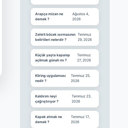
Arapça mizan ne
Ağustos 4,
demek ?
2026
Zehirli böcek ısırmasının
Temmuz
belirtileri nelerdir ?
29, 2026
Küçük yaşta kapanıp
Temmuz
açilmak günah mı ?
27, 2026
Kliring uygulaması
Temmuz 25,
nedir ?
2026
Kaldırım neyi
Temmuz 23,
çağrıştırıyor ?
2026
Kapak atmak ne
Temmuz 17,
demek ?
2026