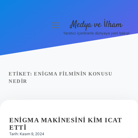
Medya ve İlham
menüyü
aç
Yaratıcı içeriklerle dünyaya yeni bakış!
Anasayfa
Gizlilik Politikası
Yasal Uyarı
ETIKET:
ENIGMA FILMININ KONUSU
NEDIR
Hakkımızda
ENIGMA MAKINESINI KIM ICAT
ETTI
Tarih: Kasım 9, 2024