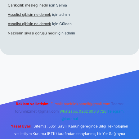
Çarıkçılık mesleği nedir
için
Selma
Assolist gibisin ne demek
için
admin
Assolist gibisin ne demek
için
Gülcan
Nazilerin siyasi görüşü nedir
için
admin
iriş
https://www.betexper.xyz/
Reklam ve İletişim:
E-mail:
backlinkpaneli@gmail.com
Teams:
forumhizmeti@gmail.com
Whatsapp: 0262 606 0 726
Telegram:
@karabul
Yasal Uyarı:
Sitemiz, 5651 Sayılı Kanun gereğince Bilgi Teknolojileri
ve İletişim Kurumu (BTK) tarafından onaylanmış bir Yer Sağlayıcı