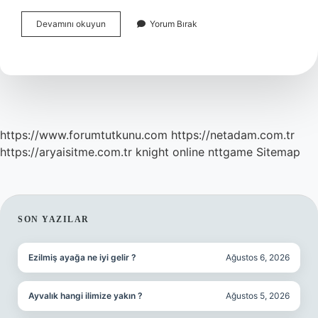
Enigma
Devamını okuyun
Yorum Bırak
Makinesini
Kim
Icat
Etti
https://www.forumtutkunu.com
https://netadam.com.tr
https://aryaisitme.com.tr
knight online
nttgame
Sitemap
SIDEBAR
SON YAZILAR
Ezilmiş ayağa ne iyi gelir ?
Ağustos 6, 2026
Ayvalık hangi ilimize yakın ?
Ağustos 5, 2026