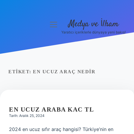
Medya ve İlham
menüyü
aç
Yaratıcı içeriklerle dünyaya yeni bakış!
Anasayfa
Gizlilik Politikası
Yasal Uyarı
ETIKET:
EN UCUZ ARAÇ NEDIR
Hakkımızda
EN UCUZ ARABA KAC TL
Tarih: Aralık 25, 2024
2024 en ucuz sıfır araç hangisi? Türkiye’nin en