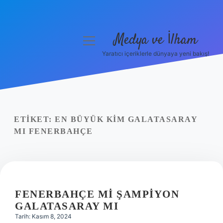
Medya ve İlham
menüyü
aç
Yaratıcı içeriklerle dünyaya yeni bakış!
Anasayfa
Gizlilik Politikası
Yasal Uyarı
ETIKET:
EN BÜYÜK KIM GALATASARAY
MI FENERBAHÇE
Hakkımızda
FENERBAHÇE MI ŞAMPIYON
GALATASARAY MI
Tarih: Kasım 8, 2024