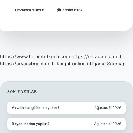
Fenerbahçe
Devamını okuyun
Yorum Bırak
Mi
Şampiyon
Galatasaray
Mı
https://www.forumtutkunu.com
https://netadam.com.tr
https://aryaisitme.com.tr
knight online
nttgame
Sitemap
SIDEBAR
SON YAZILAR
Ayvalık hangi ilimize yakın ?
Ağustos 5, 2026
Boyası neden yapılır ?
Ağustos 4, 2026