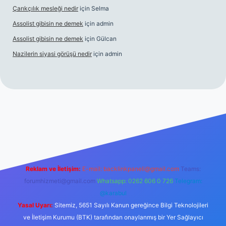
Çarıkçılık mesleği nedir
için
Selma
Assolist gibisin ne demek
için
admin
Assolist gibisin ne demek
için
Gülcan
Nazilerin siyasi görüşü nedir
için
admin
iriş
https://www.betexper.xyz/
Reklam ve İletişim:
E-mail:
backlinkpaneli@gmail.com
Teams:
forumhizmeti@gmail.com
Whatsapp: 0262 606 0 726
Telegram:
@karabul
Yasal Uyarı:
Sitemiz, 5651 Sayılı Kanun gereğince Bilgi Teknolojileri
ve İletişim Kurumu (BTK) tarafından onaylanmış bir Yer Sağlayıcı