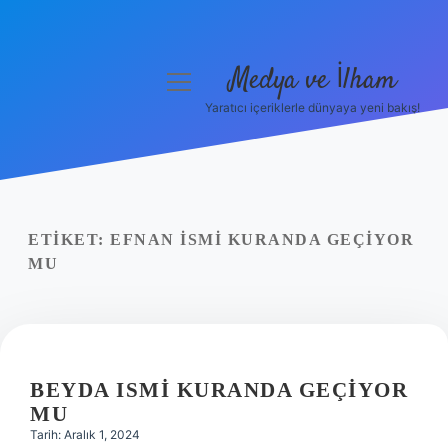
Medya ve İlham
menüyü
aç
Yaratıcı içeriklerle dünyaya yeni bakış!
Anasayfa
Gizlilik Politikası
Yasal Uyarı
ETIKET:
EFNAN ISMI KURANDA GEÇIYOR
MU
Hakkımızda
BEYDA ISMI KURANDA GEÇIYOR
MU
Tarih: Aralık 1, 2024