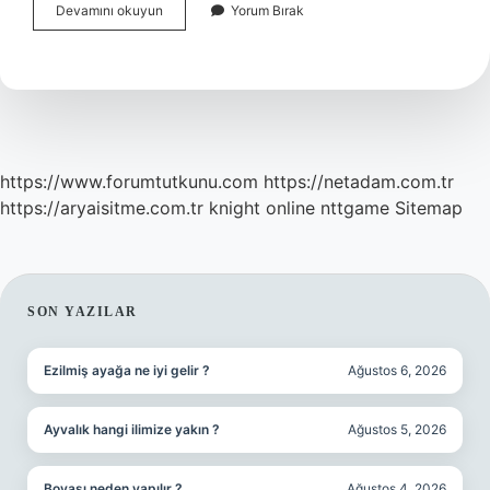
Karada
Devamını okuyun
Yorum Bırak
En
Uzun
Yaşayan
Hayvan
Hangisi
https://www.forumtutkunu.com
https://netadam.com.tr
https://aryaisitme.com.tr
knight online
nttgame
Sitemap
SIDEBAR
SON YAZILAR
Ezilmiş ayağa ne iyi gelir ?
Ağustos 6, 2026
Ayvalık hangi ilimize yakın ?
Ağustos 5, 2026
Boyası neden yapılır ?
Ağustos 4, 2026