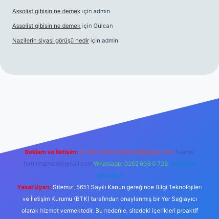
Assolist gibisin ne demek
için
admin
Assolist gibisin ne demek
için
Gülcan
Nazilerin siyasi görüşü nedir
için
admin
iş
grandoperabet giriş
https://www.betexper.xyz/
Reklam ve İletişim:
E-mail:
backlinkpaneli@gmail.com
Teams:
forumhizmeti@gmail.com
Whatsapp: 0262 606 0 726
Telegram:
@karabul
Yasal Uyarı:
Sitemiz, 5651 Sayılı Kanun gereğince Bilgi Teknolojileri
ve İletişim Kurumu (BTK) tarafından onaylanmış bir Yer Sağlayıcı
olarak hizmet vermektedir. Bu nedenle, sitedeki içerikleri proaktif