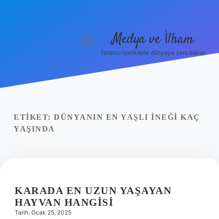
Medya ve İlham
menüyü
aç
Yaratıcı içeriklerle dünyaya yeni bakış!
Anasayfa
Gizlilik Politikası
Yasal Uyarı
ETIKET:
DÜNYANIN EN YAŞLI INEĞI KAÇ
YAŞINDA
Hakkımızda
KARADA EN UZUN YAŞAYAN
HAYVAN HANGISI
Tarih: Ocak 25, 2025