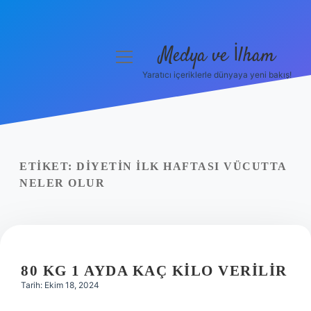
Medya ve İlham
menüyü
aç
Yaratıcı içeriklerle dünyaya yeni bakış!
Anasayfa
Gizlilik Politikası
Yasal Uyarı
ETIKET:
DIYETIN ILK HAFTASI VÜCUTTA
NELER OLUR
Hakkımızda
80 KG 1 AYDA KAÇ KILO VERILIR
Tarih: Ekim 18, 2024