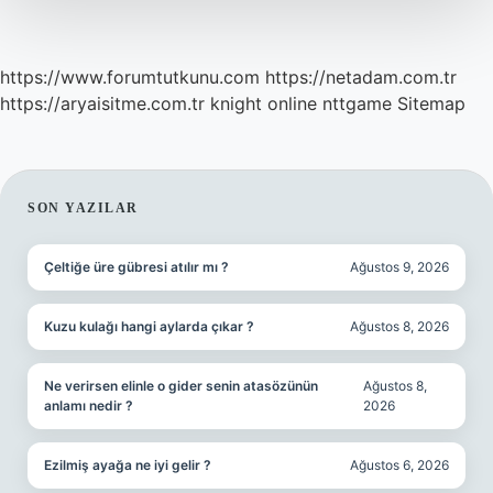
Kilo
Verilir
https://www.forumtutkunu.com
https://netadam.com.tr
https://aryaisitme.com.tr
knight online
nttgame
Sitemap
SIDEBAR
SON YAZILAR
Çeltiğe üre gübresi atılır mı ?
Ağustos 9, 2026
Kuzu kulağı hangi aylarda çıkar ?
Ağustos 8, 2026
Ne verirsen elinle o gider senin atasözünün
Ağustos 8,
anlamı nedir ?
2026
Ezilmiş ayağa ne iyi gelir ?
Ağustos 6, 2026