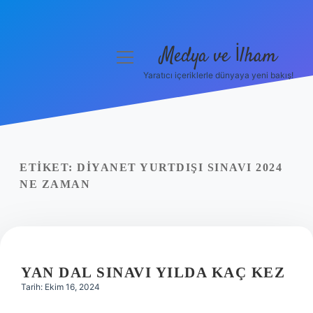
Medya ve İlham
menüyü
aç
Yaratıcı içeriklerle dünyaya yeni bakış!
Anasayfa
Gizlilik Politikası
Yasal Uyarı
ETIKET:
DIYANET YURTDIŞI SINAVI 2024
NE ZAMAN
Hakkımızda
YAN DAL SINAVI YILDA KAÇ KEZ
Tarih: Ekim 16, 2024