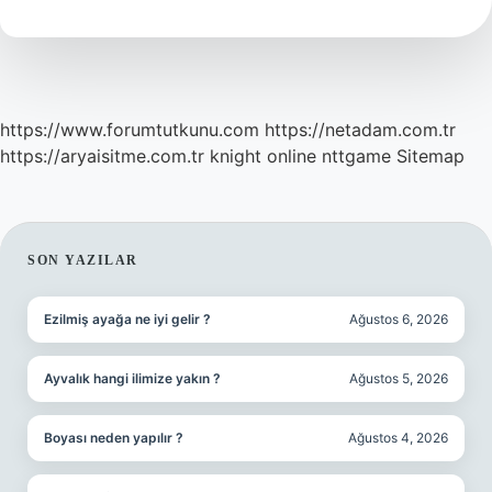
Yılda
Kaç
Kez
https://www.forumtutkunu.com
https://netadam.com.tr
https://aryaisitme.com.tr
knight online
nttgame
Sitemap
SIDEBAR
SON YAZILAR
Ezilmiş ayağa ne iyi gelir ?
Ağustos 6, 2026
Ayvalık hangi ilimize yakın ?
Ağustos 5, 2026
Boyası neden yapılır ?
Ağustos 4, 2026