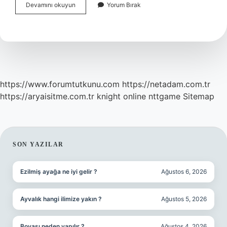
Elçiliklerde
Devamını okuyun
Yorum Bırak
Kimler
Çalışır
https://www.forumtutkunu.com
https://netadam.com.tr
https://aryaisitme.com.tr
knight online
nttgame
Sitemap
SIDEBAR
SON YAZILAR
Ezilmiş ayağa ne iyi gelir ?
Ağustos 6, 2026
Ayvalık hangi ilimize yakın ?
Ağustos 5, 2026
Boyası neden yapılır ?
Ağustos 4, 2026