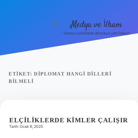
Medya ve İlham
menüyü
aç
Yaratıcı içeriklerle dünyaya yeni bakış!
Anasayfa
Gizlilik Politikası
Yasal Uyarı
ETIKET:
DIPLOMAT HANGI DILLERI
BILMELI
Hakkımızda
ELÇILIKLERDE KIMLER ÇALIŞIR
Tarih: Ocak 6, 2025