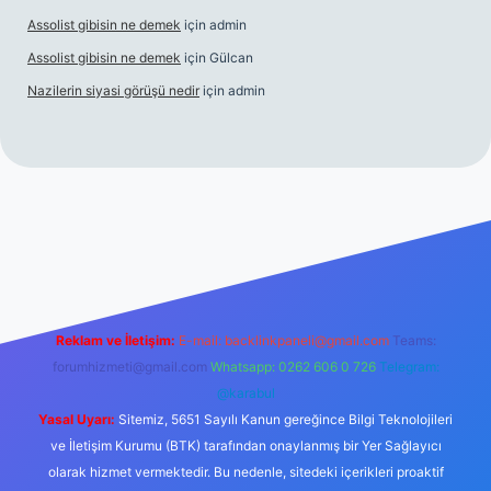
Assolist gibisin ne demek
için
admin
Assolist gibisin ne demek
için
Gülcan
Nazilerin siyasi görüşü nedir
için
admin
iriş
https://www.betexper.xyz/
Reklam ve İletişim:
E-mail:
backlinkpaneli@gmail.com
Teams:
forumhizmeti@gmail.com
Whatsapp: 0262 606 0 726
Telegram:
@karabul
Yasal Uyarı:
Sitemiz, 5651 Sayılı Kanun gereğince Bilgi Teknolojileri
ve İletişim Kurumu (BTK) tarafından onaylanmış bir Yer Sağlayıcı
olarak hizmet vermektedir. Bu nedenle, sitedeki içerikleri proaktif