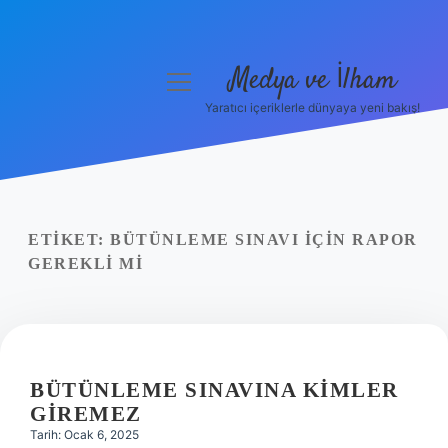
Medya ve İlham
menüyü
aç
Yaratıcı içeriklerle dünyaya yeni bakış!
Anasayfa
Gizlilik Politikası
Yasal Uyarı
ETIKET:
BÜTÜNLEME SINAVI IÇIN RAPOR
GEREKLI MI
Hakkımızda
BÜTÜNLEME SINAVINA KIMLER
GIREMEZ
Tarih: Ocak 6, 2025