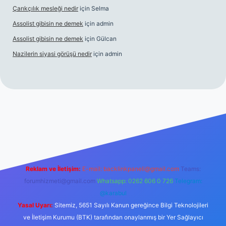
Çarıkçılık mesleği nedir
için
Selma
Assolist gibisin ne demek
için
admin
Assolist gibisin ne demek
için
Gülcan
Nazilerin siyasi görüşü nedir
için
admin
ndoperabet giriş
https://www.betexper.xyz/
Reklam ve İletişim:
E-mail:
backlinkpaneli@gmail.com
Teams:
forumhizmeti@gmail.com
Whatsapp: 0262 606 0 726
Telegram:
@karabul
Yasal Uyarı:
Sitemiz, 5651 Sayılı Kanun gereğince Bilgi Teknolojileri
ve İletişim Kurumu (BTK) tarafından onaylanmış bir Yer Sağlayıcı