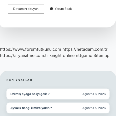
Bütünleme
Devamını okuyun
Yorum Bırak
Sınavına
Kimler
Giremez
https://www.forumtutkunu.com
https://netadam.com.tr
https://aryaisitme.com.tr
knight online
nttgame
Sitemap
SIDEBAR
SON YAZILAR
Ezilmiş ayağa ne iyi gelir ?
Ağustos 6, 2026
Ayvalık hangi ilimize yakın ?
Ağustos 5, 2026