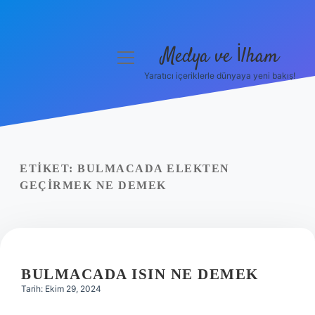
Medya ve İlham
menüyü
aç
Yaratıcı içeriklerle dünyaya yeni bakış!
Anasayfa
Gizlilik Politikası
Yasal Uyarı
ETIKET:
BULMACADA ELEKTEN
GEÇIRMEK NE DEMEK
Hakkımızda
BULMACADA ISIN NE DEMEK
Tarih: Ekim 29, 2024