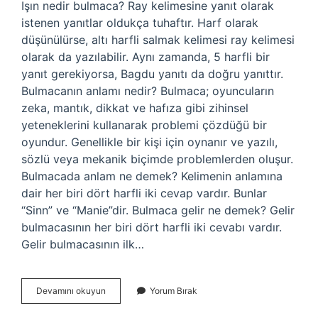
Işın nedir bulmaca? Ray kelimesine yanıt olarak
istenen yanıtlar oldukça tuhaftır. Harf olarak
düşünülürse, altı harfli salmak kelimesi ray kelimesi
olarak da yazılabilir. Aynı zamanda, 5 harfli bir
yanıt gerekiyorsa, Bagdu yanıtı da doğru yanıttır.
Bulmacanın anlamı nedir? Bulmaca; oyuncuların
zeka, mantık, dikkat ve hafıza gibi zihinsel
yeteneklerini kullanarak problemi çözdüğü bir
oyundur. Genellikle bir kişi için oynanır ve yazılı,
sözlü veya mekanik biçimde problemlerden oluşur.
Bulmacada anlam ne demek? Kelimenin anlamına
dair her biri dört harfli iki cevap vardır. Bunlar
“Sinn” ve “Manie”dir. Bulmaca gelir ne demek? Gelir
bulmacasının her biri dört harfli iki cevabı vardır.
Gelir bulmacasının ilk…
Bulmacada
Devamını okuyun
Yorum Bırak
Isın
Ne