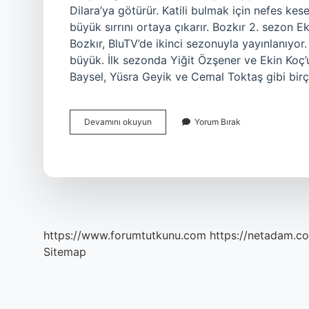
Dilara’ya götürür. Katili bulmak için nefes kes
büyük sırrını ortaya çıkarır. Bozkır 2. sezon E
Bozkır, BluTV’de ikinci sezonuyla yayınlanıyor
büyük. İlk sezonda Yiğit Özşener ve Ekin Koç
Baysel, Yüsra Geyik ve Cemal Toktaş gibi bir
Bozkır
Devamını okuyun
Yorum Bırak
2
Sezon
Ne
Anlatıyor
https://www.forumtutkunu.com
https://netadam.co
Sitemap