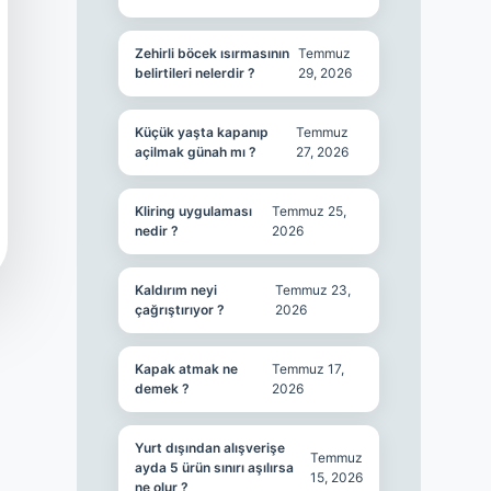
Zehirli böcek ısırmasının
Temmuz
belirtileri nelerdir ?
29, 2026
Küçük yaşta kapanıp
Temmuz
açilmak günah mı ?
27, 2026
Kliring uygulaması
Temmuz 25,
nedir ?
2026
Kaldırım neyi
Temmuz 23,
çağrıştırıyor ?
2026
Kapak atmak ne
Temmuz 17,
demek ?
2026
Yurt dışından alışverişe
Temmuz
ayda 5 ürün sınırı aşılırsa
15, 2026
ne olur ?