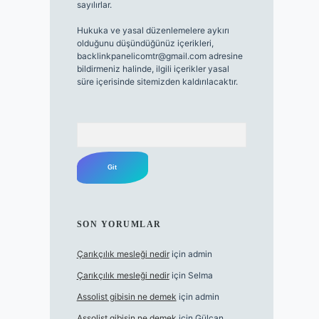
sayılırlar.
Hukuka ve yasal düzenlemelere aykırı
olduğunu düşündüğünüz içerikleri,
backlinkpanelicomtr@gmail.com
adresine
bildirmeniz halinde, ilgili içerikler yasal
süre içerisinde sitemizden kaldırılacaktır.
Arama
SON YORUMLAR
Çarıkçılık mesleği nedir
için
admin
Çarıkçılık mesleği nedir
için
Selma
Assolist gibisin ne demek
için
admin
Assolist gibisin ne demek
için
Gülcan