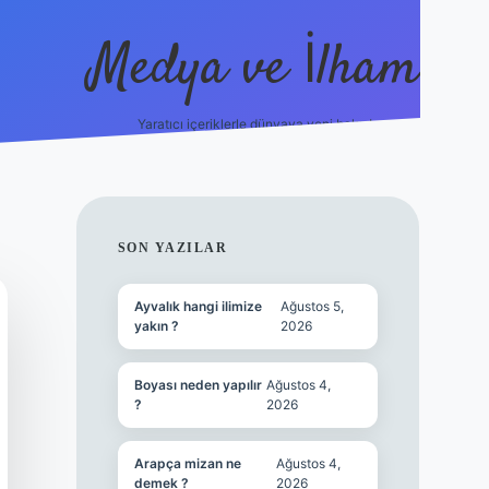
Medya ve İlham
Yaratıcı içeriklerle dünyaya yeni bakış!
s://ilbet.online/
vdcasino yeni giriş
grandoperabet giriş
https
SIDEBAR
SON YAZILAR
Ayvalık hangi ilimize
Ağustos 5,
yakın ?
2026
Boyası neden yapılır
Ağustos 4,
?
2026
Arapça mizan ne
Ağustos 4,
demek ?
2026