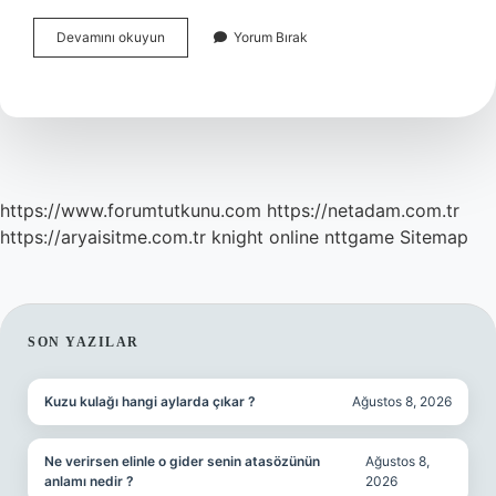
Kadınların
Devamını okuyun
Yorum Bırak
En
Azgın
Yaşı
Nedir
https://www.forumtutkunu.com
https://netadam.com.tr
https://aryaisitme.com.tr
knight online
nttgame
Sitemap
SIDEBAR
SON YAZILAR
Kuzu kulağı hangi aylarda çıkar ?
Ağustos 8, 2026
Ne verirsen elinle o gider senin atasözünün
Ağustos 8,
anlamı nedir ?
2026