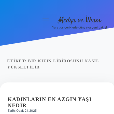
Medya ve İlham
menüyü
aç
Yaratıcı içeriklerle dünyaya yeni bakış!
Anasayfa
Gizlilik Politikası
Yasal Uyarı
ETIKET:
BIR KIZIN LIBIDOSUNU NASIL
YÜKSELTILIR
Hakkımızda
KADINLARIN EN AZGIN YAŞI
NEDIR
Tarih: Ocak 21, 2025