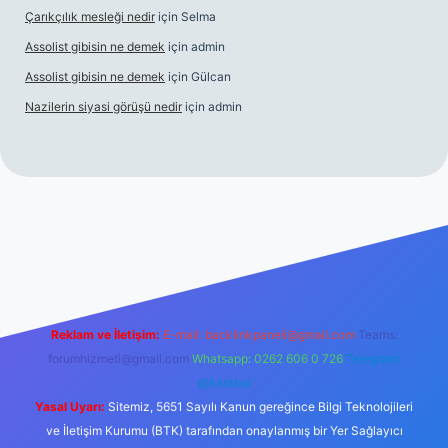
Çarıkçılık mesleği nedir
için
Selma
Assolist gibisin ne demek
için
admin
Assolist gibisin ne demek
için
Gülcan
Nazilerin siyasi görüşü nedir
için
admin
iriş
https://www.betexper.xyz/
Reklam ve İletişim:
E-mail:
backlinkpaneli@gmail.com
Teams:
forumhizmeti@gmail.com
Whatsapp: 0262 606 0 726
Telegram:
@karabul
Yasal Uyarı:
Sitemiz, 5651 Sayılı Kanun gereğince Bilgi Teknolojileri
ve İletişim Kurumu (BTK) tarafından onaylanmış bir Yer Sağlayıcı