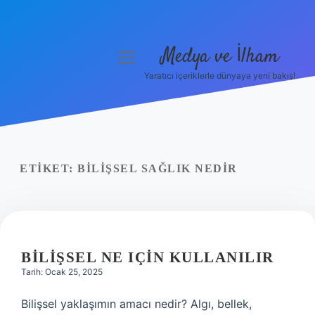
Medya ve İlham
menüyü
aç
Yaratıcı içeriklerle dünyaya yeni bakış!
Anasayfa
Gizlilik Politikası
Yasal Uyarı
ETIKET:
BILIŞSEL SAĞLIK NEDIR
Hakkımızda
BILIŞSEL NE IÇIN KULLANILIR
Tarih: Ocak 25, 2025
Bilişsel yaklaşımın amacı nedir? Algı, bellek,