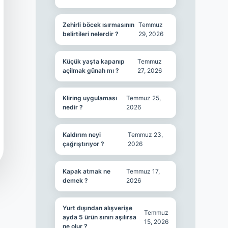
Zehirli böcek ısırmasının
Temmuz
belirtileri nelerdir ?
29, 2026
Küçük yaşta kapanıp
Temmuz
açilmak günah mı ?
27, 2026
Kliring uygulaması
Temmuz 25,
nedir ?
2026
Kaldırım neyi
Temmuz 23,
çağrıştırıyor ?
2026
Kapak atmak ne
Temmuz 17,
demek ?
2026
Yurt dışından alışverişe
Temmuz
ayda 5 ürün sınırı aşılırsa
15, 2026
ne olur ?