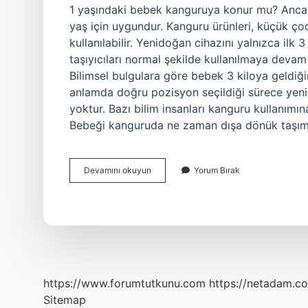
1 yaşındaki bebek kanguruya konur mu? Ancak 
yaş için uygundur. Kanguru ürünleri, küçük ço
kullanılabilir. Yenidoğan cihazını yalnızca ilk
taşıyıcıları normal şekilde kullanılmaya devam 
Bilimsel bulgulara göre bebek 3 kiloya geldiğ
anlamda doğru pozisyon seçildiği sürece yeni
yoktur. Bazı bilim insanları kanguru kullanımı
Bebeği kanguruda ne zaman dışa dönük taşı
Ana
Devamını okuyun
Yorum Bırak
Kucağı
Kanguru
Ne
Zamana
Kadar
Kullanılır
https://www.forumtutkunu.com
https://netadam.co
Sitemap