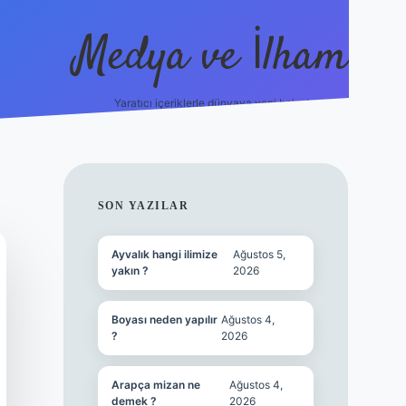
Medya ve İlham
Yaratıcı içeriklerle dünyaya yeni bakış!
https://ilbet.online/
vdcasino yeni giriş
grandope
SIDEBAR
SON YAZILAR
Ayvalık hangi ilimize
Ağustos 5,
yakın ?
2026
Boyası neden yapılır
Ağustos 4,
?
2026
Arapça mizan ne
Ağustos 4,
demek ?
2026