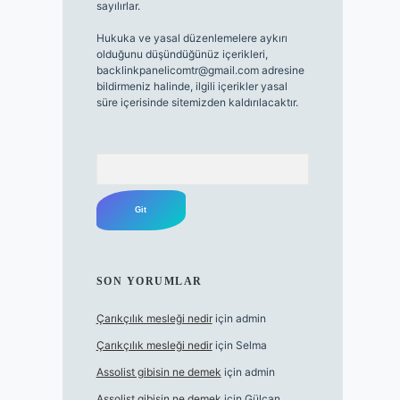
sayılırlar.
Hukuka ve yasal düzenlemelere aykırı
olduğunu düşündüğünüz içerikleri,
backlinkpanelicomtr@gmail.com
adresine
bildirmeniz halinde, ilgili içerikler yasal
süre içerisinde sitemizden kaldırılacaktır.
Arama
SON YORUMLAR
Çarıkçılık mesleği nedir
için
admin
Çarıkçılık mesleği nedir
için
Selma
Assolist gibisin ne demek
için
admin
Assolist gibisin ne demek
için
Gülcan