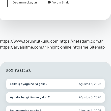
Bayburtun
Devamını okuyun
Yorum Bırak
Coğrafi
Özellikleri
Nelerdir
https://www.forumtutkunu.com
https://netadam.com.tr
https://aryaisitme.com.tr
knight online
nttgame
Sitemap
SIDEBAR
SON YAZILAR
Ezilmiş ayağa ne iyi gelir ?
Ağustos 6, 2026
Ayvalık hangi ilimize yakın ?
Ağustos 5, 2026
Boyası neden yapılır ?
Ağustos 4, 2026