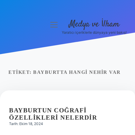
Medya ve İlham
menüyü
aç
Yaratıcı içeriklerle dünyaya yeni bakış!
Anasayfa
Gizlilik Politikası
Yasal Uyarı
ETIKET:
BAYBURTTA HANGI NEHIR VAR
Hakkımızda
BAYBURTUN COĞRAFI
ÖZELLIKLERI NELERDIR
Tarih: Ekim 18, 2024