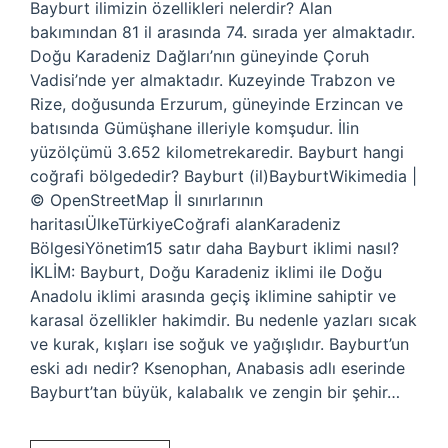
Bayburt ilimizin özellikleri nelerdir? Alan
bakımından 81 il arasında 74. sırada yer almaktadır.
Doğu Karadeniz Dağları’nın güneyinde Çoruh
Vadisi’nde yer almaktadır. Kuzeyinde Trabzon ve
Rize, doğusunda Erzurum, güneyinde Erzincan ve
batısında Gümüşhane illeriyle komşudur. İlin
yüzölçümü 3.652 kilometrekaredir. Bayburt hangi
coğrafi bölgededir? Bayburt (il)BayburtWikimedia |
© OpenStreetMap İl sınırlarının
haritasıÜlkeTürkiyeCoğrafi alanKaradeniz
BölgesiYönetim15 satır daha Bayburt iklimi nasıl?
İKLİM: Bayburt, Doğu Karadeniz iklimi ile Doğu
Anadolu iklimi arasında geçiş iklimine sahiptir ve
karasal özellikler hakimdir. Bu nedenle yazları sıcak
ve kurak, kışları ise soğuk ve yağışlıdır. Bayburt’un
eski adı nedir? Ksenophan, Anabasis adlı eserinde
Bayburt’tan büyük, kalabalık ve zengin bir şehir…