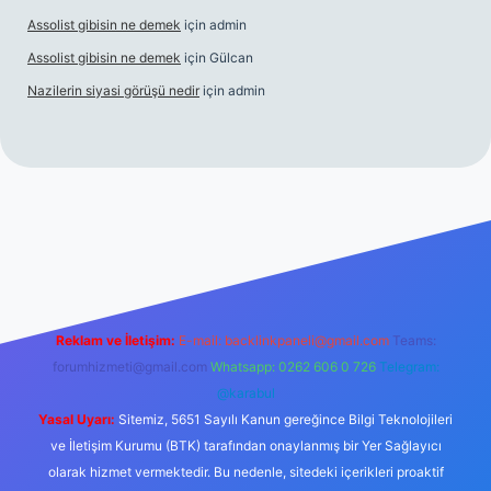
Assolist gibisin ne demek
için
admin
Assolist gibisin ne demek
için
Gülcan
Nazilerin siyasi görüşü nedir
için
admin
grandoperabet giriş
https://www.betexper.xyz/
Reklam ve İletişim:
E-mail:
backlinkpaneli@gmail.com
Teams:
forumhizmeti@gmail.com
Whatsapp: 0262 606 0 726
Telegram:
@karabul
Yasal Uyarı:
Sitemiz, 5651 Sayılı Kanun gereğince Bilgi Teknolojileri
ve İletişim Kurumu (BTK) tarafından onaylanmış bir Yer Sağlayıcı
olarak hizmet vermektedir. Bu nedenle, sitedeki içerikleri proaktif