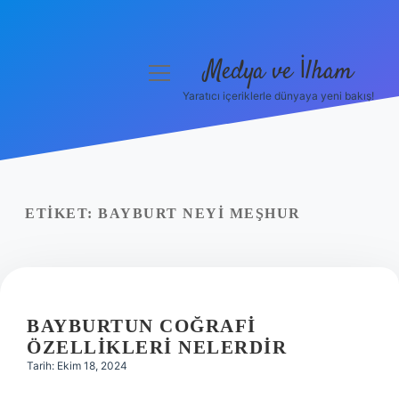
Medya ve İlham
menüyü
aç
Yaratıcı içeriklerle dünyaya yeni bakış!
Anasayfa
Gizlilik Politikası
Yasal Uyarı
ETIKET:
BAYBURT NEYI MEŞHUR
Hakkımızda
BAYBURTUN COĞRAFI
ÖZELLIKLERI NELERDIR
Tarih: Ekim 18, 2024