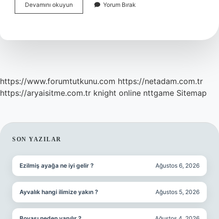
Bayburtun
Devamını okuyun
Yorum Bırak
Coğrafi
Özellikleri
Nelerdir
https://www.forumtutkunu.com
https://netadam.com.tr
https://aryaisitme.com.tr
knight online
nttgame
Sitemap
SIDEBAR
SON YAZILAR
Ezilmiş ayağa ne iyi gelir ?
Ağustos 6, 2026
Ayvalık hangi ilimize yakın ?
Ağustos 5, 2026
Boyası neden yapılır ?
Ağustos 4, 2026