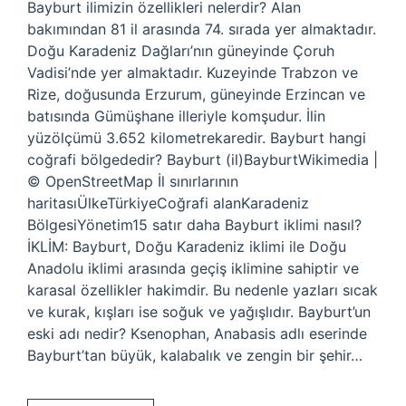
Bayburt ilimizin özellikleri nelerdir? Alan
bakımından 81 il arasında 74. sırada yer almaktadır.
Doğu Karadeniz Dağları’nın güneyinde Çoruh
Vadisi’nde yer almaktadır. Kuzeyinde Trabzon ve
Rize, doğusunda Erzurum, güneyinde Erzincan ve
batısında Gümüşhane illeriyle komşudur. İlin
yüzölçümü 3.652 kilometrekaredir. Bayburt hangi
coğrafi bölgededir? Bayburt (il)BayburtWikimedia |
© OpenStreetMap İl sınırlarının
haritasıÜlkeTürkiyeCoğrafi alanKaradeniz
BölgesiYönetim15 satır daha Bayburt iklimi nasıl?
İKLİM: Bayburt, Doğu Karadeniz iklimi ile Doğu
Anadolu iklimi arasında geçiş iklimine sahiptir ve
karasal özellikler hakimdir. Bu nedenle yazları sıcak
ve kurak, kışları ise soğuk ve yağışlıdır. Bayburt’un
eski adı nedir? Ksenophan, Anabasis adlı eserinde
Bayburt’tan büyük, kalabalık ve zengin bir şehir…