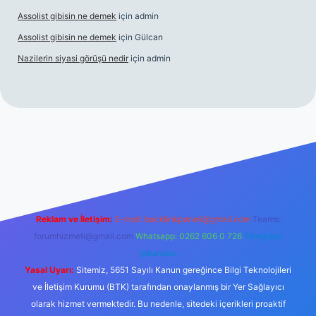
Assolist gibisin ne demek
için
admin
Assolist gibisin ne demek
için
Gülcan
Nazilerin siyasi görüşü nedir
için
admin
 giriş
https://www.betexper.xyz/
Reklam ve İletişim:
E-mail:
backlinkpaneli@gmail.com
Teams:
forumhizmeti@gmail.com
Whatsapp: 0262 606 0 726
Telegram:
@karabul
Yasal Uyarı:
Sitemiz, 5651 Sayılı Kanun gereğince Bilgi Teknolojileri
ve İletişim Kurumu (BTK) tarafından onaylanmış bir Yer Sağlayıcı
olarak hizmet vermektedir. Bu nedenle, sitedeki içerikleri proaktif