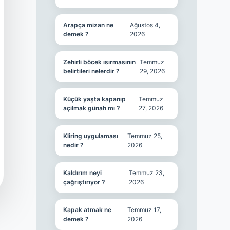
Arapça mizan ne
Ağustos 4,
demek ?
2026
Zehirli böcek ısırmasının
Temmuz
belirtileri nelerdir ?
29, 2026
Küçük yaşta kapanıp
Temmuz
açilmak günah mı ?
27, 2026
Kliring uygulaması
Temmuz 25,
nedir ?
2026
Kaldırım neyi
Temmuz 23,
çağrıştırıyor ?
2026
Kapak atmak ne
Temmuz 17,
demek ?
2026