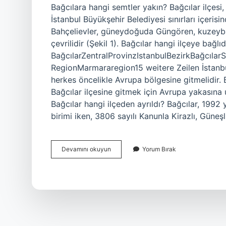
Bağcılara hangi semtler yakın? Bağcılar ilçesi,
İstanbul Büyükşehir Belediyesi sınırları içeri
Bahçelievler, güneydoğuda Güngören, kuzeyba
çevrilidir (Şekil 1). Bağcılar hangi ilçeye bağlı
BağcılarZentralProvinzIstanbulBezirkBağcıla
RegionMarmararegion15 weitere Zeilen İstanbul
herkes öncelikle Avrupa bölgesine gitmelidir. B
Bağcılar ilçesine gitmek için Avrupa yakasına 
Bağcılar hangi ilçeden ayrıldı? Bağcılar, 1992 
birimi iken, 3806 sayılı Kanunla Kirazlı, Güneş
İStanbul
Devamını okuyun
Yorum Bırak
Bağcılar
Hangi
Semte
Yakın