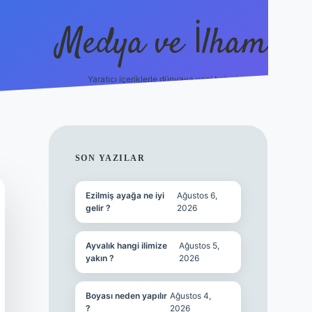
Medya ve İlham
Yaratıcı içeriklerle dünyaya yeni bakış!
s://ilbet.online/
vdcasino yeni giriş
grandoperabet giriş
https
SIDEBAR
SON YAZILAR
Ezilmiş ayağa ne iyi
Ağustos 6,
gelir ?
2026
Ayvalık hangi ilimize
Ağustos 5,
yakın ?
2026
Boyası neden yapılır
Ağustos 4,
?
2026