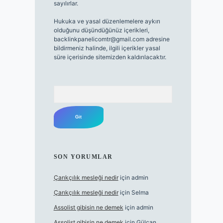
sayılırlar.
Hukuka ve yasal düzenlemelere aykırı
olduğunu düşündüğünüz içerikleri,
backlinkpanelicomtr@gmail.com
adresine
bildirmeniz halinde, ilgili içerikler yasal
süre içerisinde sitemizden kaldırılacaktır.
Arama
SON YORUMLAR
Çarıkçılık mesleği nedir
için
admin
Çarıkçılık mesleği nedir
için
Selma
Assolist gibisin ne demek
için
admin
Assolist gibisin ne demek
için
Gülcan