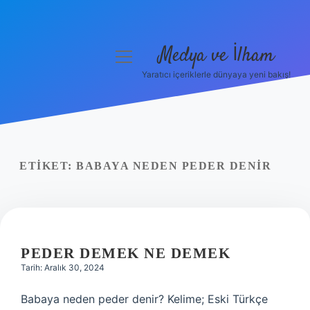
Medya ve İlham
menüyü
aç
Yaratıcı içeriklerle dünyaya yeni bakış!
Anasayfa
Gizlilik Politikası
Yasal Uyarı
ETIKET:
BABAYA NEDEN PEDER DENIR
Hakkımızda
PEDER DEMEK NE DEMEK
Tarih: Aralık 30, 2024
Babaya neden peder denir? Kelime; Eski Türkçe