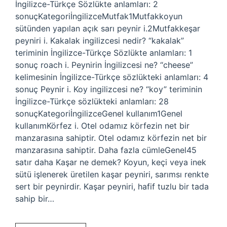
İngilizce-Türkçe Sözlükte anlamları: 2
sonuçKategoriİngilizceMutfak1Mutfakkoyun
sütünden yapılan açık sarı peynir i.2Mutfakkeşar
peyniri i. Kakalak ingilizcesi nedir? “kakalak”
teriminin İngilizce-Türkçe Sözlükte anlamları: 1
sonuç roach i. Peynirin İngilizcesi ne? “cheese”
kelimesinin İngilizce-Türkçe sözlükteki anlamları: 4
sonuç Peynir i. Koy ingilizcesi ne? “koy” teriminin
İngilizce-Türkçe sözlükteki anlamları: 28
sonuçKategoriİngilizceGenel kullanım1Genel
kullanımKörfez i. Otel odamız körfezin net bir
manzarasına sahiptir. Otel odamız körfezin net bir
manzarasına sahiptir. Daha fazla cümleGenel45
satır daha Kaşar ne demek? Koyun, keçi veya inek
sütü işlenerek üretilen kaşar peyniri, sarımsı renkte
sert bir peynirdir. Kaşar peyniri, hafif tuzlu bir tada
sahip bir…