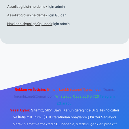
Assolist gibisin ne demek
için
admin
Assolist gibisin ne demek
için
Gülcan
Nazilerin siyasi görüşü nedir
için
admin
iriş
https://www.betexper.xyz/
Reklam ve İletişim:
E-mail:
backlinkpaneli@gmail.com
Teams:
forumhizmeti@gmail.com
Whatsapp: 0262 606 0 726
Telegram:
@karabul
Yasal Uyarı:
Sitemiz, 5651 Sayılı Kanun gereğince Bilgi Teknolojileri
ve İletişim Kurumu (BTK) tarafından onaylanmış bir Yer Sağlayıcı
olarak hizmet vermektedir. Bu nedenle, sitedeki içerikleri proaktif