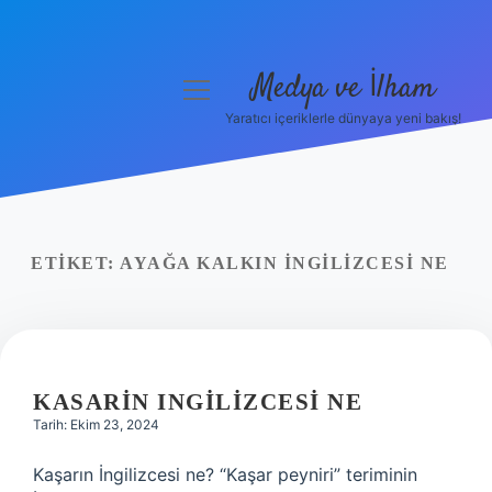
Medya ve İlham
menüyü
aç
Yaratıcı içeriklerle dünyaya yeni bakış!
Anasayfa
Gizlilik Politikası
Yasal Uyarı
ETIKET:
AYAĞA KALKIN INGILIZCESI NE
Hakkımızda
KASARIN INGILIZCESI NE
Tarih: Ekim 23, 2024
Kaşarın İngilizcesi ne? “Kaşar peyniri” teriminin