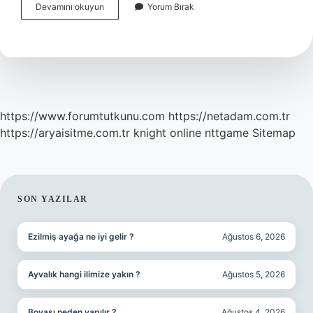
Kasarin
Devamını okuyun
Yorum Bırak
Ingilizcesi
Ne
https://www.forumtutkunu.com
https://netadam.com.tr
https://aryaisitme.com.tr
knight online
nttgame
Sitemap
SIDEBAR
SON YAZILAR
Ezilmiş ayağa ne iyi gelir ?
Ağustos 6, 2026
Ayvalık hangi ilimize yakın ?
Ağustos 5, 2026
Boyası neden yapılır ?
Ağustos 4, 2026