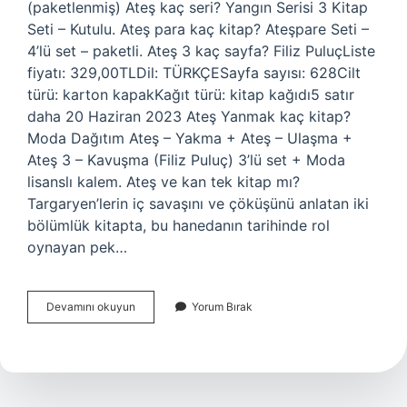
(paketlenmiş) Ateş kaç seri? Yangın Serisi 3 Kitap
Seti – Kutulu. Ateş para kaç kitap? Ateşpare Seti –
4’lü set – paketli. Ateş 3 kaç sayfa? Filiz PuluçListe
fiyatı: 329,00TLDil: TÜRKÇESayfa sayısı: 628Cilt
türü: karton kapakKağıt türü: kitap kağıdı5 satır
daha 20 Haziran 2023 Ateş Yanmak kaç kitap?
Moda Dağıtım Ateş – Yakma + Ateş – Ulaşma +
Ateş 3 – Kavuşma (Filiz Puluç) 3’lü set + Moda
lisanslı kalem. Ateş ve kan tek kitap mı?
Targaryen’lerin iç savaşını ve çöküşünü anlatan iki
bölümlük kitapta, bu hanedanın tarihinde rol
oynayan pek…
Ateş
Devamını okuyun
Yorum Bırak
Kaç
Kitap