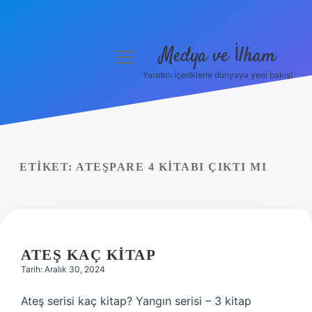
Medya ve İlham
menüyü
aç
Yaratıcı içeriklerle dünyaya yeni bakış!
Anasayfa
Gizlilik Politikası
Yasal Uyarı
ETIKET:
ATEŞPARE 4 KITABI ÇIKTI MI
Hakkımızda
ATEŞ KAÇ KITAP
Tarih: Aralık 30, 2024
Ateş serisi kaç kitap? Yangın serisi – 3 kitap