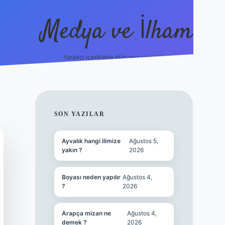
Medya ve İlham
Yaratıcı içeriklerle dünyaya yeni bakış!
ttps://ilbet.online/
vdcasino yeni giriş
grandoperabet giriş
htt
SIDEBAR
SON YAZILAR
Ayvalık hangi ilimize
Ağustos 5,
yakın ?
2026
Boyası neden yapılır
Ağustos 4,
?
2026
Arapça mizan ne
Ağustos 4,
demek ?
2026