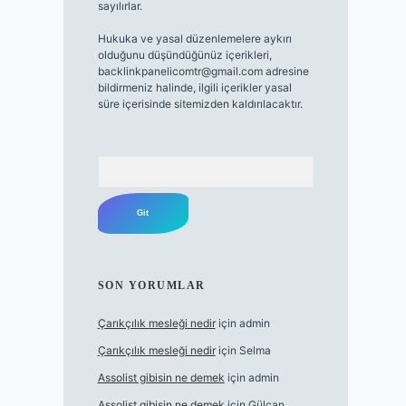
sayılırlar.
Hukuka ve yasal düzenlemelere aykırı
olduğunu düşündüğünüz içerikleri,
backlinkpanelicomtr@gmail.com
adresine
bildirmeniz halinde, ilgili içerikler yasal
süre içerisinde sitemizden kaldırılacaktır.
Arama
SON YORUMLAR
Çarıkçılık mesleği nedir
için
admin
Çarıkçılık mesleği nedir
için
Selma
Assolist gibisin ne demek
için
admin
Assolist gibisin ne demek
için
Gülcan