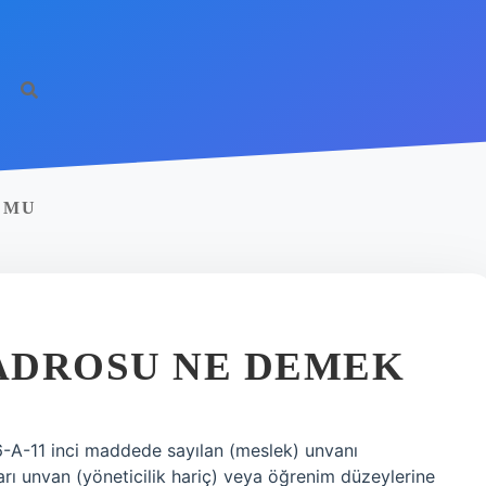
h
 MU
ADROSU NE DEMEK
6-A-11 inci maddede sayılan (meslek) unvanı
arı unvan (yöneticilik hariç) veya öğrenim düzeylerine