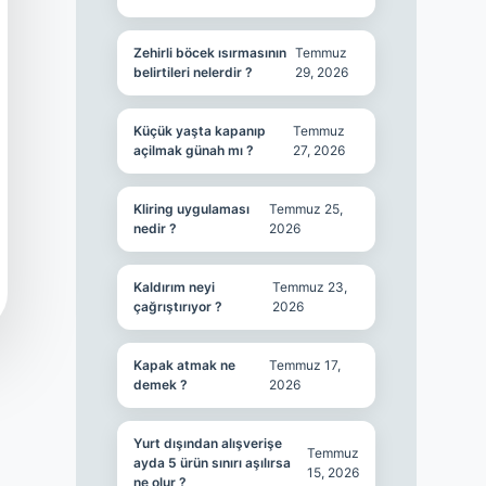
Zehirli böcek ısırmasının
Temmuz
belirtileri nelerdir ?
29, 2026
Küçük yaşta kapanıp
Temmuz
açilmak günah mı ?
27, 2026
Kliring uygulaması
Temmuz 25,
nedir ?
2026
Kaldırım neyi
Temmuz 23,
çağrıştırıyor ?
2026
Kapak atmak ne
Temmuz 17,
demek ?
2026
Yurt dışından alışverişe
Temmuz
ayda 5 ürün sınırı aşılırsa
15, 2026
ne olur ?