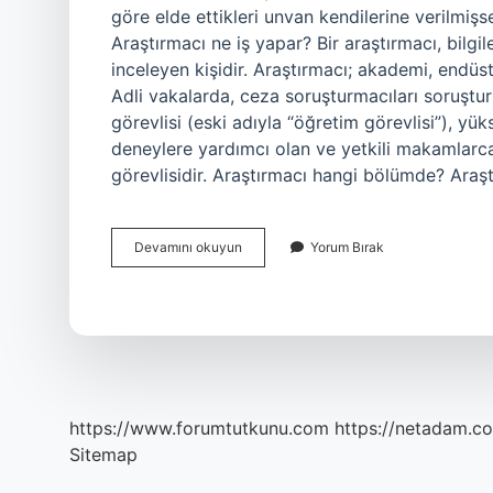
göre elde ettikleri unvan kendilerine verilmiş
Araştırmacı ne iş yapar? Bir araştırmacı, bilgi
inceleyen kişidir. Araştırmacı; akademi, endüs
Adli vakalarda, ceza soruşturmacıları soruştur
görevlisi (eski adıyla “öğretim görevlisi”), y
deneylere yardımcı olan ve yetkili makamlarca v
görevlisidir. Araştırmacı hangi bölümde? Araş
Araştırmacı
Devamını okuyun
Yorum Bırak
Kadrosu
Ne
Demek
https://www.forumtutkunu.com
https://netadam.co
Sitemap