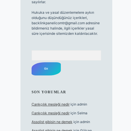
sayılırlar.
Hukuka ve yasal düzenlemelere aykırı
olduğunu düşündüğünüz içerikleri,
backlinkpanelicomtr@gmail.com
adresine
bildirmeniz halinde, ilgili içerikler yasal
süre içerisinde sitemizden kaldırılacaktır.
Arama
SON YORUMLAR
Çarıkçılık mesleği nedir
için
admin
Çarıkçılık mesleği nedir
için
Selma
Assolist gibisin ne demek
için
admin
Assolist gibisin ne demek
için
Gülcan