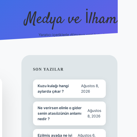
Medya ve İlham
Yaratıcı içeriklerle dünyaya yeni bakış!
s://ilbet.online/
vdcasino yeni giriş
grandoperabet giriş
https
SIDEBAR
SON YAZILAR
Kuzu kulağı hangi
Ağustos 8,
aylarda çıkar ?
2026
Ne verirsen elinle o gider
Ağustos
senin atasözünün anlamı
8, 2026
nedir ?
Ezilmiş ayağa ne iyi
Ağustos 6,