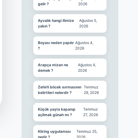
gelir ?
2026
Ayvalık hangi ilimize
Ağustos 5,
yakın ?
2026
Boyası neden yapılır
Ağustos 4,
?
2026
Arapça mizan ne
Ağustos 4,
demek ?
2026
Zehirli böcek ısırmasının
Temmuz
belirtileri nelerdir ?
29, 2026
Küçük yaşta kapanıp
Temmuz
açilmak günah mı ?
27, 2026
Kliring uygulaması
Temmuz 25,
nedir ?
2026