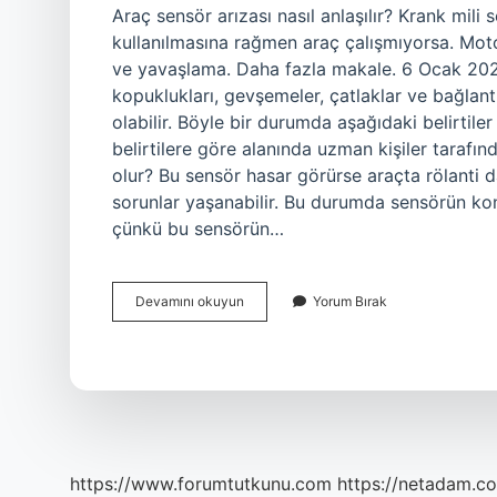
Araç sensör arızası nasıl anlaşılır? Krank mili 
kullanılmasına rağmen araç çalışmıyorsa. Mot
ve yavaşlama. Daha fazla makale. 6 Ocak 202
kopuklukları, gevşemeler, çatlaklar ve bağlan
olabilir. Böyle bir durumda aşağıdaki belirtiler
belirtilere göre alanında uzman kişiler tarafı
olur? Bu sensör hasar görürse araçta rölanti 
sorunlar yaşanabilir. Bu durumda sensörün kont
çünkü bu sensörün…
Araba
Devamını okuyun
Yorum Bırak
Sensörü
Bozulursa
Ne
Olur
https://www.forumtutkunu.com
https://netadam.co