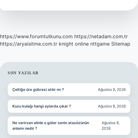
Az
Kaç
Odalı
https://www.forumtutkunu.com
https://netadam.com.tr
https://aryaisitme.com.tr
knight online
nttgame
Sitemap
SIDEBAR
SON YAZILAR
Çeltiğe üre gübresi atılır mı ?
Ağustos 9, 2026
Kuzu kulağı hangi aylarda çıkar ?
Ağustos 8, 2026
Ne verirsen elinle o gider senin atasözünün
Ağustos 8,
anlamı nedir ?
2026