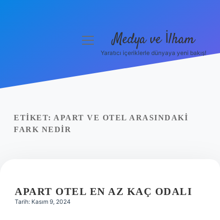
Medya ve İlham
menüyü
aç
Yaratıcı içeriklerle dünyaya yeni bakış!
Anasayfa
Gizlilik Politikası
Yasal Uyarı
ETIKET:
APART VE OTEL ARASINDAKI
FARK NEDIR
Hakkımızda
APART OTEL EN AZ KAÇ ODALI
Tarih: Kasım 9, 2024