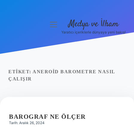
Medya ve İlham
menüyü
aç
Yaratıcı içeriklerle dünyaya yeni bakış!
Anasayfa
Gizlilik Politikası
Yasal Uyarı
ETIKET:
ANEROID BAROMETRE NASIL
ÇALIŞIR
Hakkımızda
BAROGRAF NE ÖLÇER
Tarih: Aralık 26, 2024