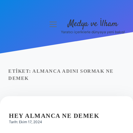
Medya ve İlham
menüyü
aç
Yaratıcı içeriklerle dünyaya yeni bakış!
Anasayfa
Gizlilik Politikası
Yasal Uyarı
ETIKET:
ALMANCA ADINI SORMAK NE
DEMEK
Hakkımızda
HEY ALMANCA NE DEMEK
Tarih: Ekim 17, 2024