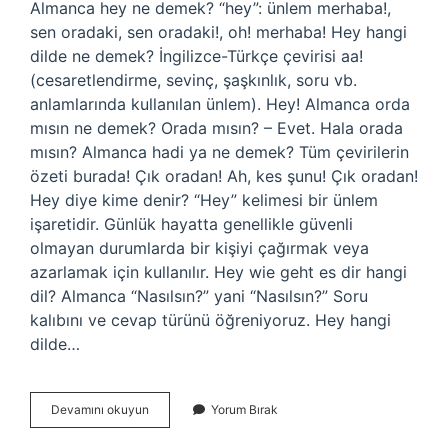
Almanca hey ne demek? “hey”: ünlem merhaba!,
sen oradaki, sen oradaki!, oh! merhaba! Hey hangi
dilde ne demek? İngilizce-Türkçe çevirisi aa!
(cesaretlendirme, sevinç, şaşkınlık, soru vb.
anlamlarında kullanılan ünlem). Hey! Almanca orda
mısın ne demek? Orada mısın? – Evet. Hala orada
mısın? Almanca hadi ya ne demek? Tüm çevirilerin
özeti burada! Çık oradan! Ah, kes şunu! Çık oradan!
Hey diye kime denir? “Hey” kelimesi bir ünlem
işaretidir. Günlük hayatta genellikle güvenli
olmayan durumlarda bir kişiyi çağırmak veya
azarlamak için kullanılır. Hey wie geht es dir hangi
dil? Almanca “Nasılsın?” yani “Nasılsın?” Soru
kalıbını ve cevap türünü öğreniyoruz. Hey hangi
dilde…
Hey
Devamını okuyun
Yorum Bırak
Almanca
Ne