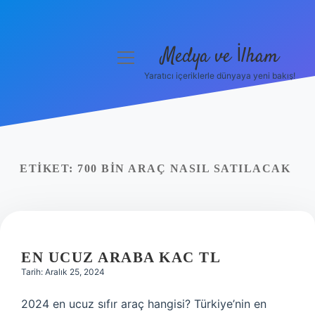
Medya ve İlham
menüyü
aç
Yaratıcı içeriklerle dünyaya yeni bakış!
Anasayfa
Gizlilik Politikası
Yasal Uyarı
ETIKET:
700 BIN ARAÇ NASIL SATILACAK
Hakkımızda
EN UCUZ ARABA KAC TL
Tarih: Aralık 25, 2024
2024 en ucuz sıfır araç hangisi? Türkiye’nin en