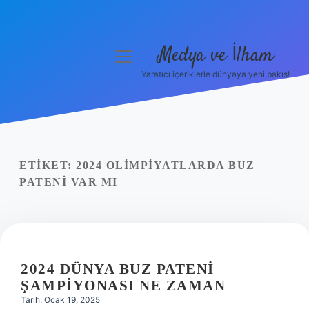
Medya ve İlham
menüyü
aç
Yaratıcı içeriklerle dünyaya yeni bakış!
Anasayfa
Gizlilik Politikası
Yasal Uyarı
ETIKET:
2024 OLIMPIYATLARDA BUZ
PATENI VAR MI
Hakkımızda
2024 DÜNYA BUZ PATENI
ŞAMPIYONASI NE ZAMAN
Tarih: Ocak 19, 2025