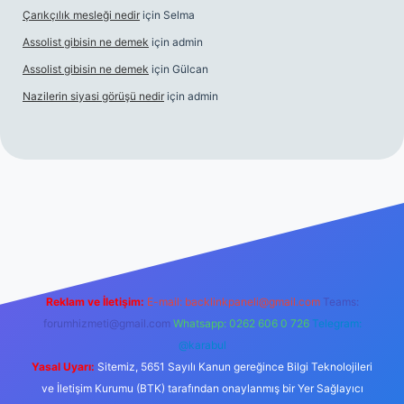
Çarıkçılık mesleği nedir
için
Selma
Assolist gibisin ne demek
için
admin
Assolist gibisin ne demek
için
Gülcan
Nazilerin siyasi görüşü nedir
için
admin
iriş
https://www.betexper.xyz/
Reklam ve İletişim:
E-mail:
backlinkpaneli@gmail.com
Teams:
forumhizmeti@gmail.com
Whatsapp: 0262 606 0 726
Telegram:
@karabul
Yasal Uyarı:
Sitemiz, 5651 Sayılı Kanun gereğince Bilgi Teknolojileri
ve İletişim Kurumu (BTK) tarafından onaylanmış bir Yer Sağlayıcı