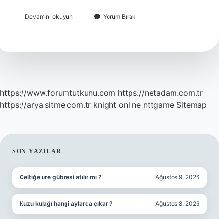
2024
Devamını okuyun
Yorum Bırak
Dünya
Buz
Pateni
Şampiyonası
Ne
Zaman
https://www.forumtutkunu.com
https://netadam.com.tr
https://aryaisitme.com.tr
knight online
nttgame
Sitemap
SIDEBAR
SON YAZILAR
Çeltiğe üre gübresi atılır mı ?
Ağustos 9, 2026
Kuzu kulağı hangi aylarda çıkar ?
Ağustos 8, 2026