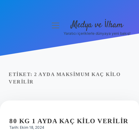
Medya ve İlham
menüyü
aç
Yaratıcı içeriklerle dünyaya yeni bakış!
Anasayfa
Gizlilik Politikası
Yasal Uyarı
ETIKET:
2 AYDA MAKSIMUM KAÇ KILO
VERILIR
Hakkımızda
80 KG 1 AYDA KAÇ KILO VERILIR
Tarih: Ekim 18, 2024