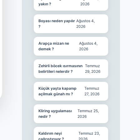
yakın ?
2026
Boyası neden yapılır
Ağustos 4,
?
2026
Arapça mizan ne
Ağustos 4,
demek ?
2026
Zehirli böcek ısırmasının
Temmuz
belirtileri nelerdir ?
29, 2026
Küçük yaşta kapanıp
Temmuz
açilmak günah mı ?
27, 2026
Kliring uygulaması
Temmuz 25,
nedir ?
2026
Kaldırım neyi
Temmuz 23,
çağrıştırıyor ?
2026