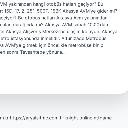
M yakınından hangi otobüs hatları geçiyor? Bu
: 16D, 17, 2, 251, 500T. 15BK Akasya AVM’ye gider mi?
geçiyor? Bu otobüs hatları Akasya Avm yakınından
 Ünalan durağında mı? Akasya AVM sabah 10:00’dan
an Akasya Alışveriş Merkezi’ne ulaşım kolaydır. Akasya
etro istasyonunda inmelidir. Altunizade Metrobüs
ya AVM’ye gitmek için öncelikle metrobüse binip
kten sonra Tavşantepe yönüne…
m.tr
https://aryaisitme.com.tr
knight online
nttgame