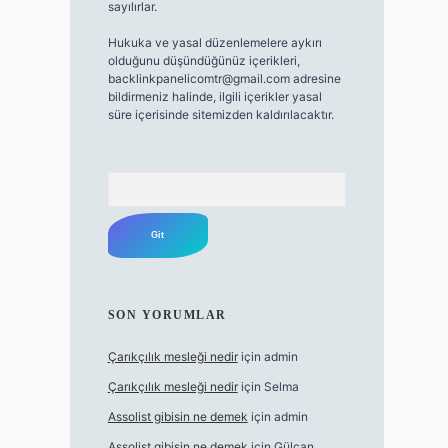
sayılırlar.
Hukuka ve yasal düzenlemelere aykırı
olduğunu düşündüğünüz içerikleri,
backlinkpanelicomtr@gmail.com
adresine
bildirmeniz halinde, ilgili içerikler yasal
süre içerisinde sitemizden kaldırılacaktır.
Arama
SON YORUMLAR
Çarıkçılık mesleği nedir
için
admin
Çarıkçılık mesleği nedir
için
Selma
Assolist gibisin ne demek
için
admin
Assolist gibisin ne demek
için
Gülcan