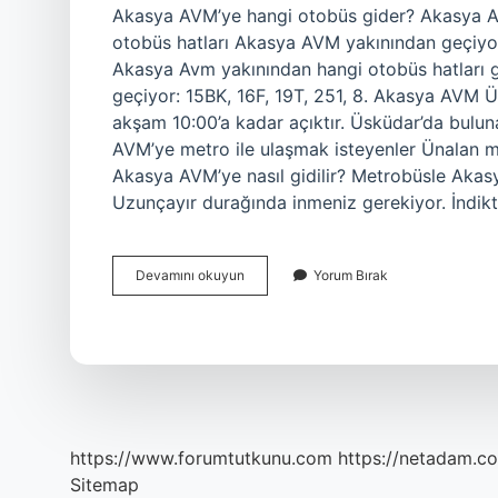
Akasya AVM’ye hangi otobüs gider? Akasya AV
otobüs hatları Akasya AVM yakınından geçiyor
Akasya Avm yakınından hangi otobüs hatları 
geçiyor: 15BK, 16F, 19T, 251, 8. Akasya AVM
akşam 10:00’a kadar açıktır. Üsküdar’da bulun
AVM’ye metro ile ulaşmak isteyenler Ünalan m
Akasya AVM’ye nasıl gidilir? Metrobüsle Akas
Uzunçayır durağında inmeniz gerekiyor. İndi
Ümraniyeden
Devamını okuyun
Yorum Bırak
Akasya
Avm
Ye
Hangi
Otobüs
Gider
https://www.forumtutkunu.com
https://netadam.co
Sitemap