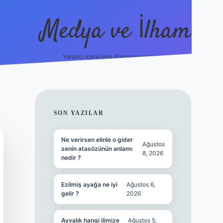
Medya ve İlham
Yaratıcı içeriklerle dünyaya yeni bakış!
https://ilbet.online/
vdcasino yeni giriş
grandope
SIDEBAR
SON YAZILAR
Ne verirsen elinle o gider
Ağustos
senin atasözünün anlamı
8, 2026
nedir ?
Ezilmiş ayağa ne iyi
Ağustos 6,
gelir ?
2026
Ayvalık hangi ilimize
Ağustos 5,