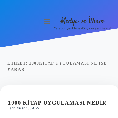
Medya ve İlham
menüyü
aç
Yaratıcı içeriklerle dünyaya yeni bakış!
Anasayfa
Gizlilik Politikası
Yasal Uyarı
ETIKET:
1000KITAP UYGULAMASI NE İŞE
YARAR
Hakkımızda
1000 KITAP UYGULAMASI NEDIR
Tarih: Nisan 13, 2025