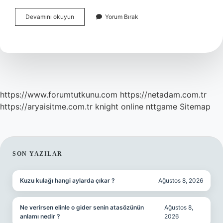
1000
Devamını okuyun
Yorum Bırak
Kitap
Uygulaması
Nedir
https://www.forumtutkunu.com
https://netadam.com.tr
https://aryaisitme.com.tr
knight online
nttgame
Sitemap
SIDEBAR
SON YAZILAR
Kuzu kulağı hangi aylarda çıkar ?
Ağustos 8, 2026
Ne verirsen elinle o gider senin atasözünün
Ağustos 8,
anlamı nedir ?
2026