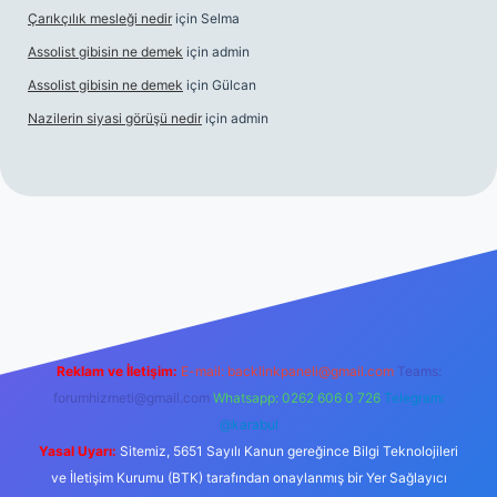
Çarıkçılık mesleği nedir
için
Selma
Assolist gibisin ne demek
için
admin
Assolist gibisin ne demek
için
Gülcan
Nazilerin siyasi görüşü nedir
için
admin
iriş
https://www.betexper.xyz/
Reklam ve İletişim:
E-mail:
backlinkpaneli@gmail.com
Teams:
forumhizmeti@gmail.com
Whatsapp: 0262 606 0 726
Telegram:
@karabul
Yasal Uyarı:
Sitemiz, 5651 Sayılı Kanun gereğince Bilgi Teknolojileri
ve İletişim Kurumu (BTK) tarafından onaylanmış bir Yer Sağlayıcı